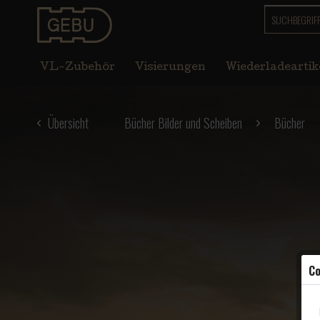
VL-Zubehör
Visierungen
Wiederladeartik
Übersicht
Bücher Bilder und Scheiben
Bücher
Co