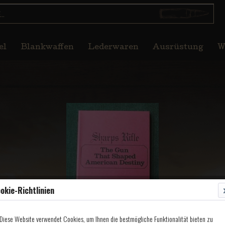
el
Blankwaffen
Lederwaren
Ausrüstung
W
okie-Richtlinien
Diese Website verwendet Cookies, um Ihnen die bestmögliche Funktionalität bieten zu