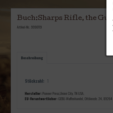
Buch:Sharps Rifle, the Gu
Artikel-Nr.:
9990119
Beschreibung
Stückzahl:
1
Hersteller:
Pioneer Press,Union City, TN USA,
EU-Verantwortlicher:
GEBU-Waffenhandel, Ottilienstr. 24, 89264