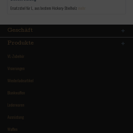
Ersatzstiel für L, aus bestem Hickory-Stielholz
mehr
Geschäft
Produkte
VL-Zubehör
Visierungen
Wiederladeartikel
Blankwaffen
Lederwaren
Ausrüstung
Waffen