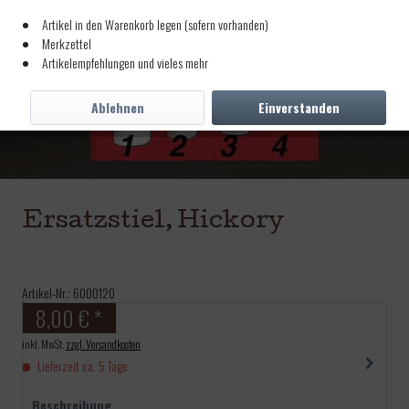
Artikel in den Warenkorb legen (sofern vorhanden)
Merkzettel
Artikelempfehlungen und vieles mehr
Ablehnen
Einverstanden
Ersatzstiel, Hickory
Artikel-Nr.:
6000120
8,00 € *
inkl. MwSt.
zzgl. Versandkosten
Lieferzeit ca. 5 Tage
Beschreibung