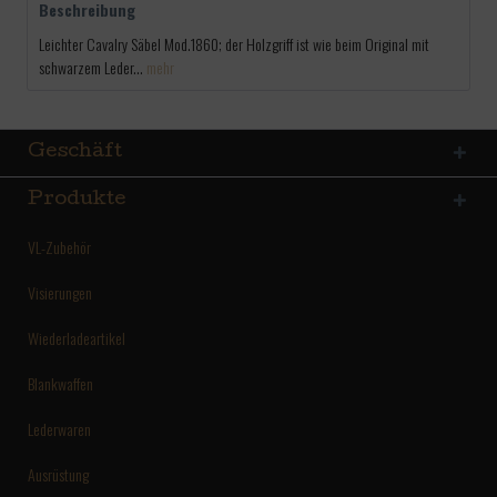
Beschreibung
Leichter Cavalry Säbel Mod.1860; der Holzgriff ist wie beim Original mit
schwarzem Leder...
mehr
Geschäft
Produkte
VL-Zubehör
Visierungen
Wiederladeartikel
Blankwaffen
Lederwaren
Ausrüstung