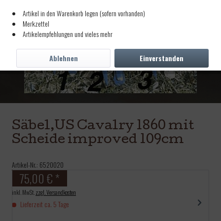
Artikel in den Warenkorb legen (sofern vorhanden)
Merkzettel
Artikelempfehlungen und vieles mehr
Ablehnen
Einverstanden
Säbel,US Cavalry 1860 mit
Scheide improved 109cm
Artikel-Nr.:
6520020
75,00 € *
inkl. MwSt.
zzgl. Versandkosten
Lieferzeit ca. 5 Tage